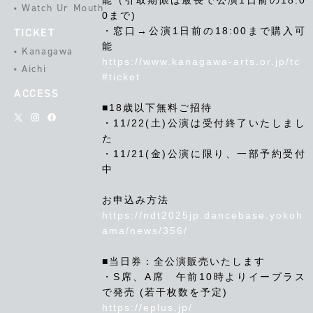
能（引取期限は最長で公演1日前の18:0
Watch Ur Mouth
0まで)
・
窓口→公演1日前の18:00まで購入可
TICKET
能
Kanagawa
https://www.kanagawa-arts.or.jp/tc
Aichi
#ticket
ACCESS
■18歳以下無料ご招待
・11/22(土)公演は受付終了いたしまし
た
・11/21(金)公演に限り、一部予約受付
中
お申込み方法
https://ndt2025jp.dancebase.yokoh
ama/news/356/
■当日券：
全公演販売いたします
・S席、A席 午前10時よりイープラス
で発売 (若干枚数を予定)
https://eplus.jp/