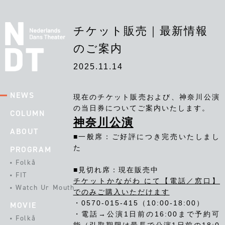
チケット販売｜最新情報
のご案内
2025.11.14
NEWS
現在のチケット販売および、神奈川公演
の当日券についてご案内いたします。
COLUMN
神奈川公演
ABOUT
■一般席：
ご好評につき完売いたしまし
た
PROGRAM
Folkå
■見切れ席：
現在販売中
FIT
チケットかながわ にて【電話／窓口】
Watch Ur Mouth
でのみご購入いただけます
・0570-015-415（10:00-18:00）
MOVIE
・電話→公演1日前の16:00まで予約可
Folkå