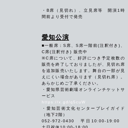
・B席（見切れ）、立見席等 開演1時
間前より受付で発売
愛知公演
■一般席：
S席、S席一階前(注釈付き)、
C席(注釈付き) 販売中
※C席について、好評につき予定枚数の
販売を終了しておりましたが、見切れ席
を追加販売いたします。舞台の一部が見
えにくい場合があります（見切れ席）。
あらかじめご了承ください。
・愛知県芸術劇場オンラインチケットサ
ービス
https://x.gd/q5cuW
・愛知芸術文化センタープレイガイド
（地下2階）
052-972-0430 平日10:00-19:00
土日祝休10:00-18:00